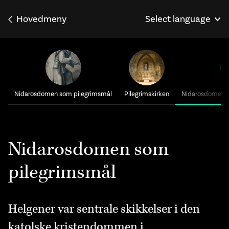
Hovedmeny
Select language
English
Français
Deutsch
Nidarosdomen som pilegrimsmål
Pilegrimskirken
Nidarosdomen s
Nidarosdomen som
pilegrimsmål
Helgener var sentrale skikkelser i den
katolske kristendommen i