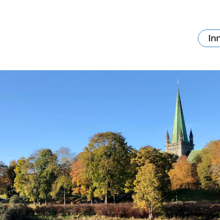
In
va skjer?
Ditt besøk