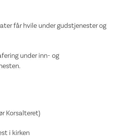
ter får hvile under gudstjenester og
afering under inn- og
nesten.
ør Korsalteret)
st i kirken