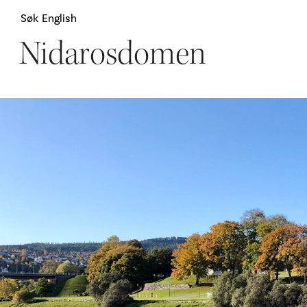
Søk
English
Nidarosdomen
Attraksjoner
H