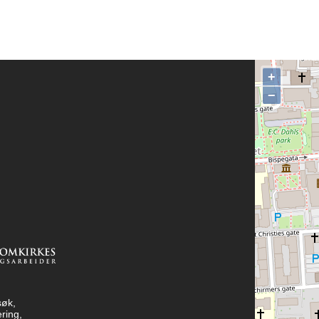
+
−
søk,
ring,