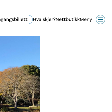
ngangsbillett
Hva skjer?
Nettbutikk
Meny