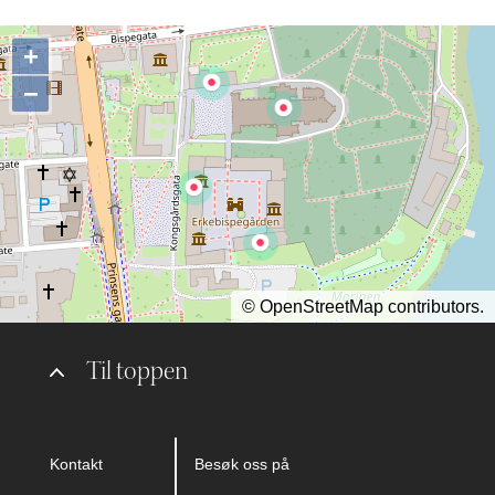
+
−
©
OpenStreetMap
contributors.
Til toppen
Kontakt
Besøk oss på