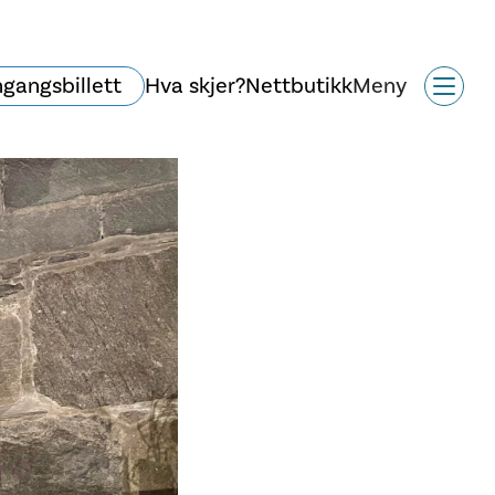
ngangsbillett
Hva skjer?
Nettbutikk
Meny