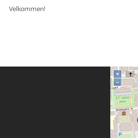
Velkommen!
+
−