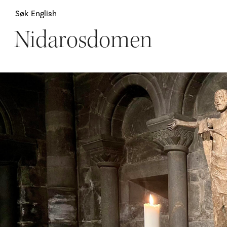
Søk
English
Nidarosdomen
Attraksjoner
H