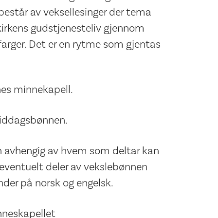
 består av veksellesinger der tema
i kirkens gudstjenesteliv gjennom
 farger. Det er en rytme som gjentas
es minnekapell.
 middagsbønnen.
en avhengig av hvem som deltar kan
 eventuelt deler av vekslebønnen
ender på norsk og engelsk.
nneskapellet