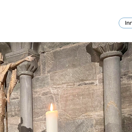
In
va skjer?
Ditt besøk