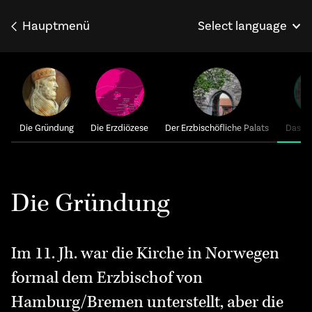
Hauptmenü
Select language
Norsk
English
Français
Die Gründung
Die Erzdiözese
Der Erzbischöfliche Palats
Das D
Die Gründung
Im 11. Jh. war die Kirche in Norwegen
formal dem Erzbischof von
Hamburg/Bremen unterstellt, aber die