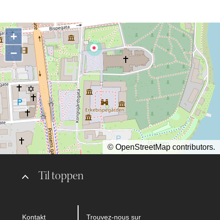
+
−
©
OpenStreetMap
contributors.
Til toppen
Kontakt
Trouvez-nous sur