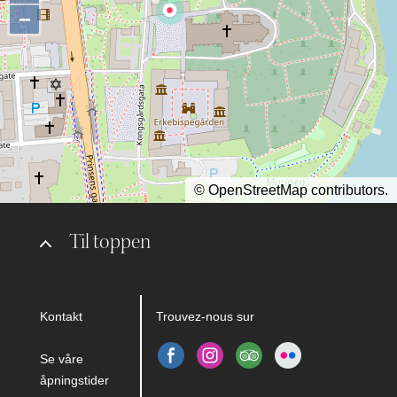
−
©
OpenStreetMap
contributors.
Til toppen
Kontakt
Trouvez-nous sur
Se våre
åpningstider