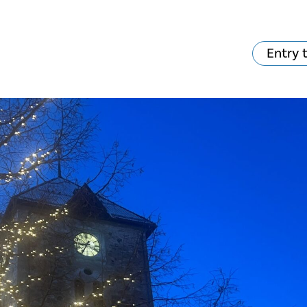
Entry 
va skjer?
Ditt besøk
Musikk