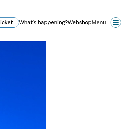
ticket
What's happening?
Webshop
Menu
Historie og arkitektur