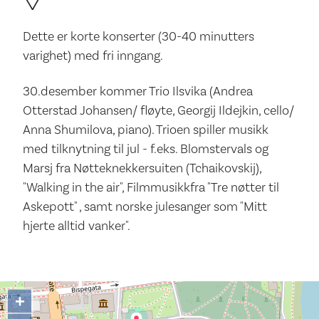
Dette er korte konserter (30-40 minutters
varighet) med fri inngang.
30.desember kommer Trio Ilsvika (Andrea
Otterstad Johansen/ fløyte, Georgij Ildejkin, cello/
Anna Shumilova, piano). Trioen spiller musikk
med tilknytning til jul - f.eks. Blomstervals og
Marsj fra Nøtteknekkersuiten (Tchaikovskij),
"Walking in the air", Filmmusikkfra "Tre nøtter til
Askepott" , samt norske julesanger som "Mitt
hjerte alltid vanker".
+