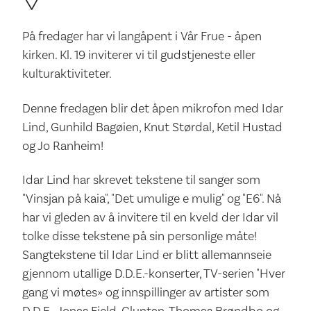
På fredager har vi langåpent i Vår Frue - åpen
kirken. Kl. 19 inviterer vi til gudstjeneste eller
kulturaktiviteter.
Denne fredagen blir det åpen mikrofon med Idar
Lind, Gunhild Bagøien, Knut Størdal, Ketil Hustad
og Jo Ranheim!
Idar Lind har skrevet tekstene til sanger som
"Vinsjan på kaia", "Det umulige e mulig" og "E6". Nå
har vi gleden av å invitere til en kveld der Idar vil
tolke disse tekstene på sin personlige måte!
Sangtekstene til Idar Lind er blitt allemannseie
gjennom utallige D.D.E.-konserter, TV-serien "Hver
gang vi møtes» og innspillinger av artister som
D.D.E., Jonas Fjeld, Gluntan, Thomas Brøndbo og