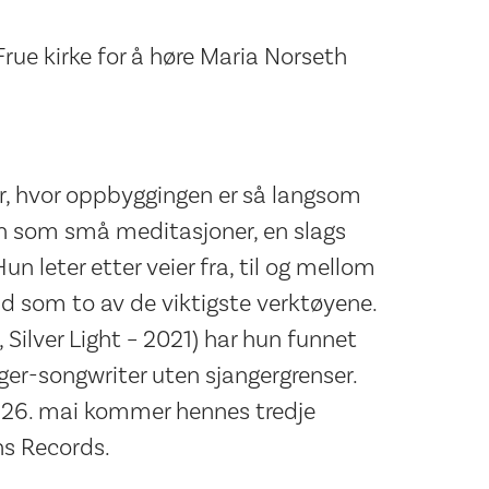
Frue kirke for å høre Maria Norseth
år, hvor oppbyggingen er så langsom
en som små meditasjoner, en slags
Hun leter etter veier fra, til og mellom
id som to av de viktigste verktøyene.
Silver Light – 2021) har hun funnet
er-songwriter uten sjangergrenser.
 26. mai kommer hennes tredje
ns Records.