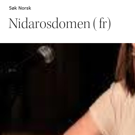
Søk
Norsk
Nidarosdomen (fr)
Attraksjoner
H