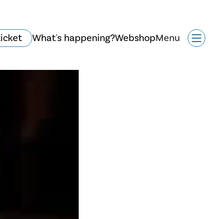
ticket
What's happening?
Webshop
Menu
Historie og arkitektur