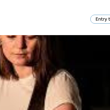
Entry 
va skjer?
Ditt besøk
Musikk