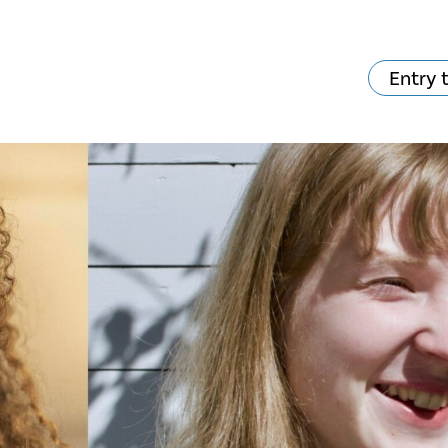
Entry 
va skjer?
Ditt besøk
Musikk