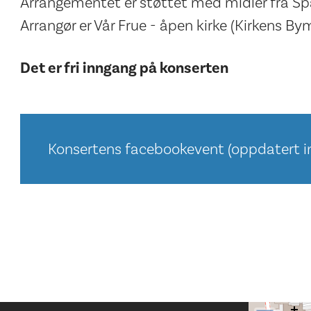
Arrangementet er støttet med midler fra S
Arrangør er Vår Frue - åpen kirke (Kirkens Bym
Det er fri inngang på konserten
Konsertens facebookevent (oppdatert in