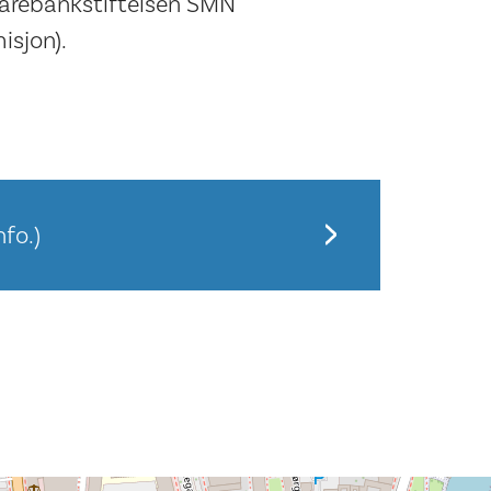
parebankstiftelsen SMN
isjon).
fo.)