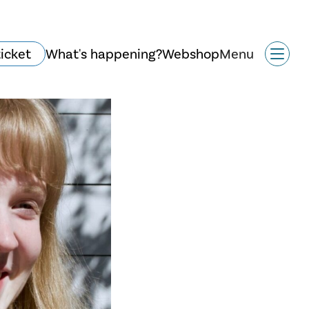
ticket
What's happening?
Webshop
Menu
Historie og arkitektur