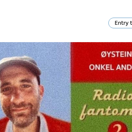
Entry 
va skjer?
Ditt besøk
Musikk