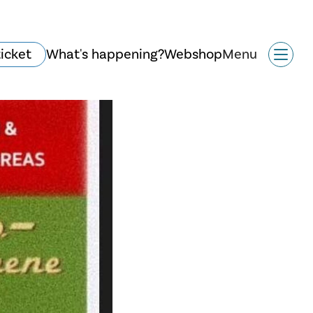
ticket
What's happening?
Webshop
Menu
Historie og arkitektur