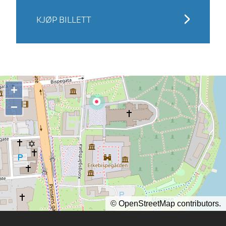
KJØP BILLETT
+
−
©
OpenStreetMap
contributors.