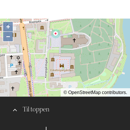
+
−
©
OpenStreetMap
contributors.
Til toppen