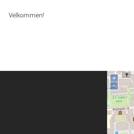
Velkommen!
+
−