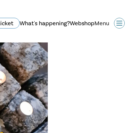
ticket
What's happening?
Webshop
Menu
Historie og arkitektur