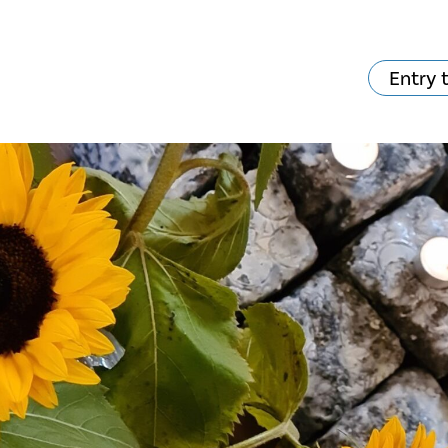
Entry 
va skjer?
Ditt besøk
Musikk