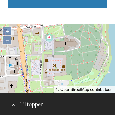
+
−
©
OpenStreetMap
contributors.
Til toppen