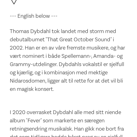
--- English below ---
Thomas Dybdahl tok landet med storm med
debutalbumet "That Great October Sound" i
2002. Han er en av våre fremste musikere, og har
vært nominert i både Spellemann-, Amanda- og
Grammy-utdelinger. Dybdahls vokalstil er sjelfull
og kjærlig, og i kombinasjon med mektige
Nidarosdomen, ligger alt til rette for at det vil bli
en magisk konsert.
I 2020 overrasket Dybdahl alle med sitt niende
album "Fever" som markerte en særegen
retningsendring musikalsk. Han gikk noe bort fra
det som tidligere hadde båret preg av en sjelfull