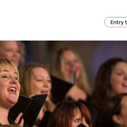
Entry 
va skjer?
Ditt besøk
Musikk