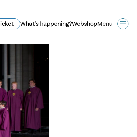
ticket
What's happening?
Webshop
Menu
Historie og arkitektur