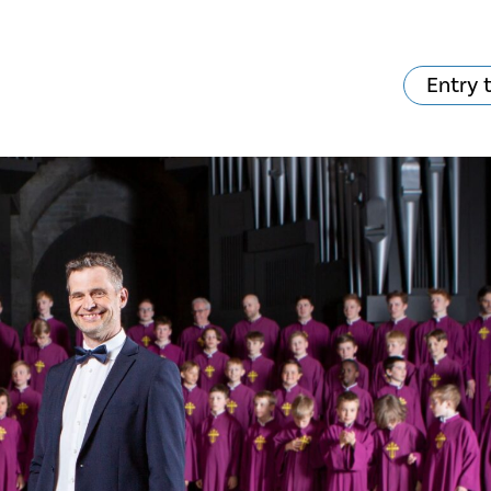
Entry 
va skjer?
Ditt besøk
Musikk