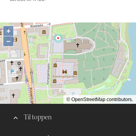
+
−
©
OpenStreetMap
contributors.
Til toppen