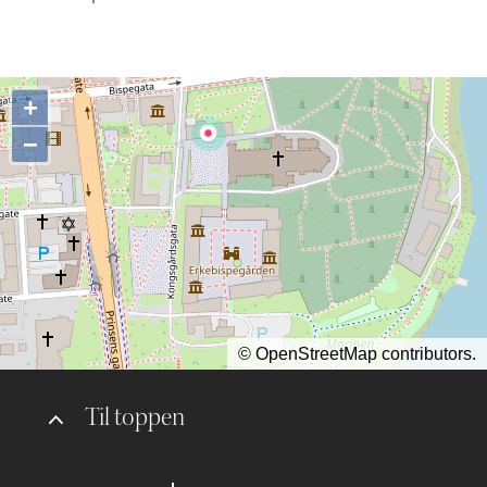
+
−
©
OpenStreetMap
contributors.
Til toppen