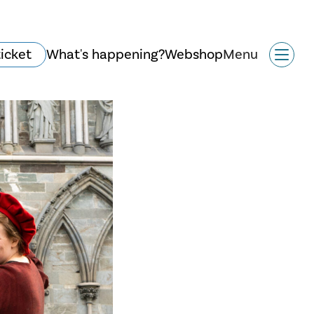
ticket
What's happening?
Webshop
Menu
Historie og arkitektur