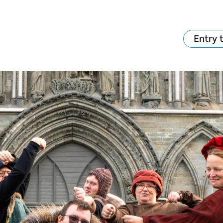
Entry 
va skjer?
Ditt besøk
Musikk