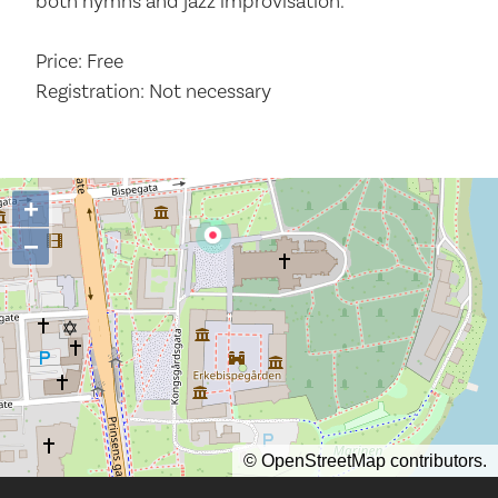
both hymns and jazz improvisation.
Price: Free
Registration: Not necessary
+
−
©
OpenStreetMap
contributors.