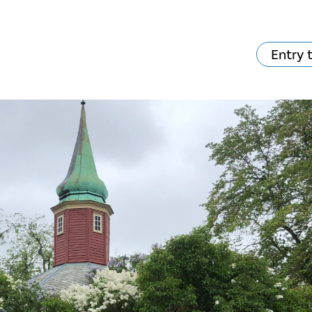
Entry 
va skjer?
Ditt besøk
Musikk