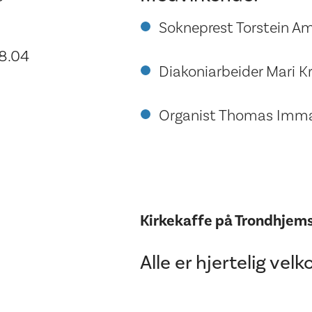
Sokneprest Torstein 
8.04
Diakoniarbeider Mari K
Organist Thomas Imma
Kirkekaffe på Trondhjems
Alle er hjertelig ve