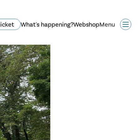
ticket
What's happening?
Webshop
Menu
Historie og arkitektur