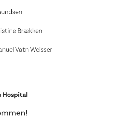
Amundsen
ristine Brækken
nuel Vatn Weisser
 Hospital
lkommen!