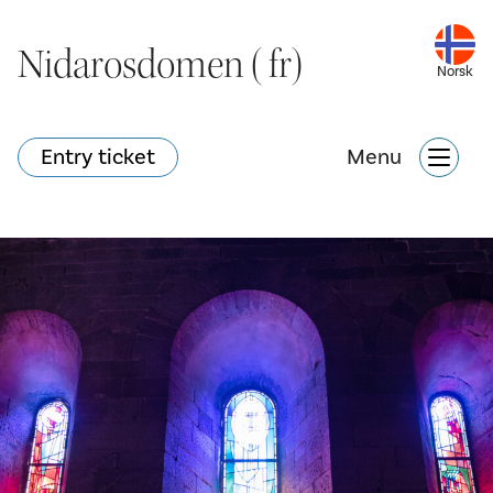
Nidarosdomen (fr)
Nidarosdomen (fr)
Norsk
Norsk
Entry ticket
Entry ticket
Menu
Menu
Hva skjer?
Nettbutikk
Søk
Attraksjoner
Hva skjer?