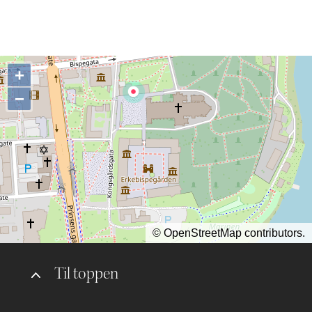
+
−
©
OpenStreetMap
contributors.
Til toppen