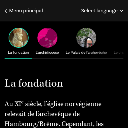
Menu principal
Select language
Norsk
English
Deutsch
La fondation
L'archidiocèse
Le Palais de l'archevêché
Le chapi
La fondation
e
Au XI
siècle, l’église norvégienne
relevait de l’archevêque de
Hambourg/Brême. Cependant, les