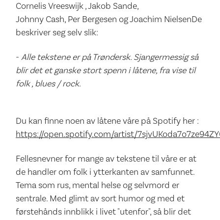
Cornelis Vreeswijk , Jakob Sande,
Johnny Cash, Per Bergesen og Joachim NielsenDe
beskriver seg selv slik:
-
Alle tekstene er på Trøndersk. Sjangermessig så
blir det et ganske stort spenn i låtene, fra vise til
folk , blues / rock.
Du kan finne noen av låtene våre på Spotify her :
https://open.spotify.com/artist/7sjvUKoda7o7ze94ZY0
Fellesnevner for mange av tekstene til våre er at
de handler om folk i ytterkanten av samfunnet.
Tema som rus, mental helse og selvmord er
sentrale. Med glimt av sort humor og med et
førstehånds innblikk i livet "utenfor", så blir det