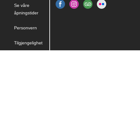
Se våre
åpningstider
Personvern
Tilgjengelighet