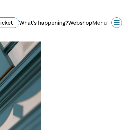
ticket
What's happening?
Webshop
Menu
Historie og arkitektur