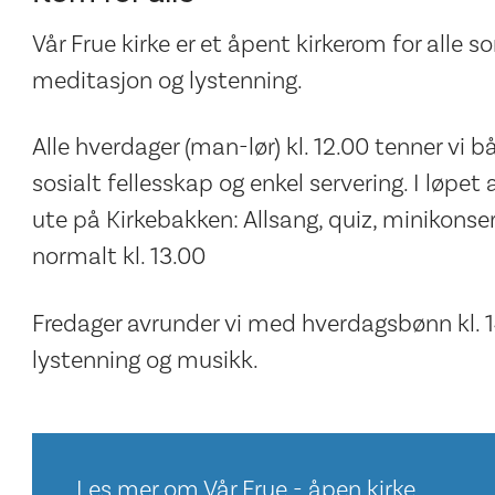
Vår Frue kirke er et åpent kirkerom for alle s
meditasjon og lystenning.
Alle hverdager (man-lør) kl. 12.00 tenner vi 
sosialt fellesskap og enkel servering. I løpet 
ute på Kirkebakken: Allsang, quiz, minikonsert
normalt kl. 13.00
Fredager avrunder vi med hverdagsbønn kl. 
lystenning og musikk.
Les mer om Vår Frue - åpen kirke