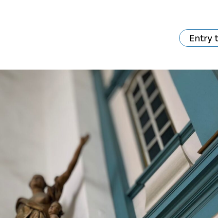
Entry 
va skjer?
Ditt besøk
Musikk