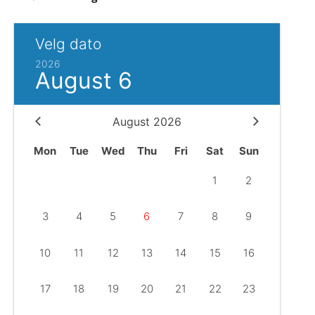
Ditt besøk
Velg dato
2026
August 6
August 2026
Mon
Tue
Wed
Thu
Fri
Sat
Sun
1
2
Musikk
3
4
5
6
7
8
9
Historie og arkitektur
10
11
12
13
14
15
16
17
18
19
20
21
22
23