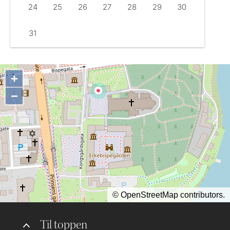
24
25
26
27
28
29
30
31
+
−
©
OpenStreetMap
contributors.
Til toppen