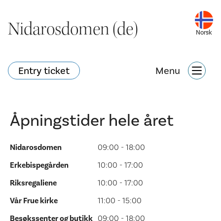
Nidarosdomen (de)
Nidarosdomen (de)
Norsk
Norsk
Entry ticket
Entry ticket
Menu
Menu
Åpningstider hele året
Hva skjer?
Nettbutikk
Søk
Nidarosdomen
09:00 - 18:00
Attraksjoner
Erkebispegården
10:00 - 17:00
Riksregaliene
10:00 - 17:00
Hva skjer?
Vår Frue kirke
11:00 - 15:00
Besøkssenter og butikk
09:00 - 18:00