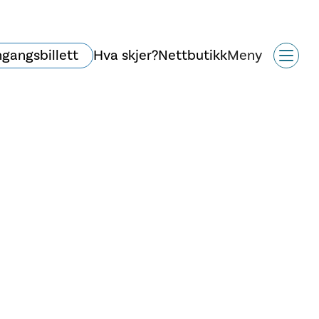
ngangsbillett
Hva skjer?
Nettbutikk
Meny