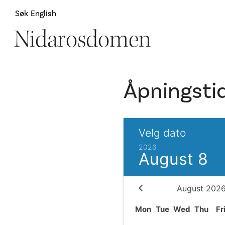
Søk
English
Nidarosdomen
Attraksjoner
H
Åpningstid
Velg dato
2026
August 8
August 202
Mon
Tue
Wed
Thu
Fr