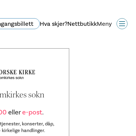
ngangsbillett
Hva skjer?
Nettbutikk
Meny
mkirkes sokn
00
eller
e-post
.
jenester, konserter, dåp,
 kirkelige handlinger.