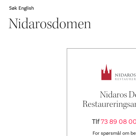
Søk
English
Nidarosdomen
Attraksjoner
H
Nidaros D
Restaureringsa
Tlf
73 89 08 0
For spørsmål om be