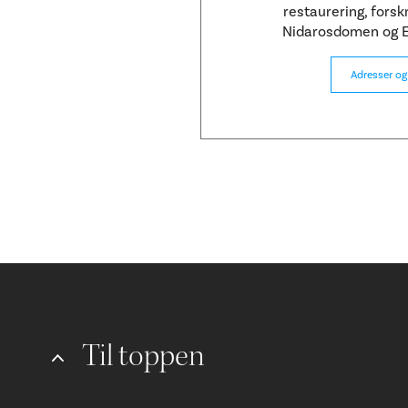
restaurering, forskn
Nidarosdomen og E
Adresser og
Til toppen