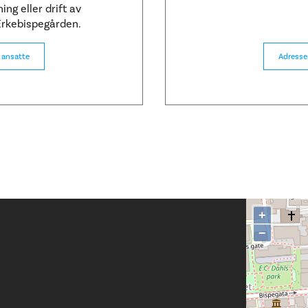
ing eller drift av
rkebispegården.
 ansatte
Adresse
+
−