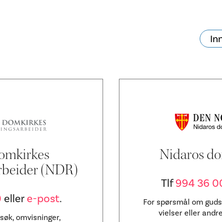
In
va skjer?
Ditt besøk
omkirkes
Nidaros do
rbeider (NDR)
Tlf
994 36 0
0
eller
e-post
.
For spørsmål om gudst
vielser eller andre
søk, omvisninger,