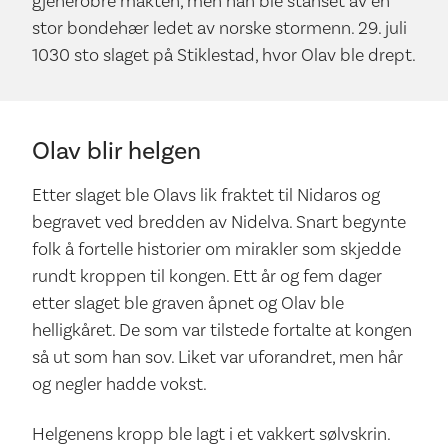
gjenerobre makten, men han ble stanset av en
stor bondehær ledet av norske stormenn. 29. juli
1030 sto slaget på Stiklestad, hvor Olav ble drept.
Olav blir helgen
Etter slaget ble Olavs lik fraktet til Nidaros og
begravet ved bredden av Nidelva. Snart begynte
folk å fortelle historier om mirakler som skjedde
rundt kroppen til kongen. Ett år og fem dager
etter slaget ble graven åpnet og Olav ble
helligkåret. De som var tilstede fortalte at kongen
så ut som han sov. Liket var uforandret, men hår
og negler hadde vokst.
Helgenens kropp ble lagt i et vakkert sølvskrin.