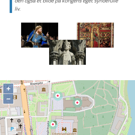
den også et bilde på kongens eget syndefulle
liv.
+
−