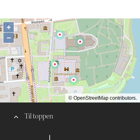
+
−
©
OpenStreetMap
contributors.
Til toppen