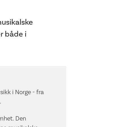
musikalske
r både i
kk i Norge - fra
.
omhet. Den