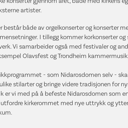
kke konserter gjennom året, både med kirkens e
sterne artister.
er består både av orgelkonserter og konserter m
nsetninger. I tillegg kommer korkonserter og 
verk. Vi samarbeider også med festivaler og andr
eksempel Olavsfest og Trondheim kammermusikk
sikkprogrammet - som Nidarosdomen selv - ska
ike stilarter og bringe videre tradisjonen for n
lik er vi med på å befeste Nidarosdomen som e
 utfordre kirkerommet med nye uttrykk og ytter
ikum.