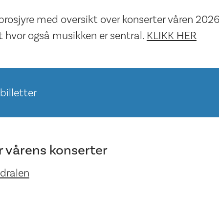
e brosjyre med oversikt over konserter våren 202
t hvor også musikken er sentral.
KLIKK HER
billetter
r vårens konserter
edralen