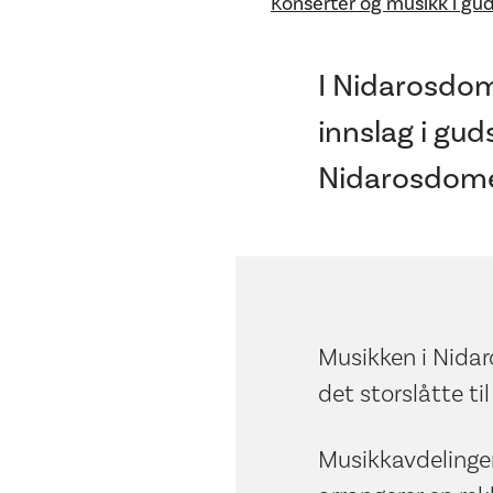
Konserter og musikk i gu
I Nidarosdom
innslag i gu
Nidarosdomen
Musikken i Nidar
det storslåtte ti
Musikkavdelinge