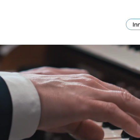
In
va skjer?
Ditt besøk