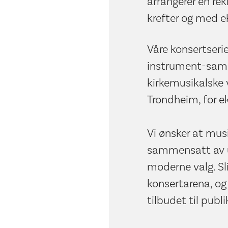
arrangerer en re
krefter og med ek
Våre konsertseri
instrument-samme
kirkemusikalske 
Trondheim, for 
Vi ønsker at mu
sammensatt av ul
moderne valg. S
konsertarena, og
tilbudet til publ