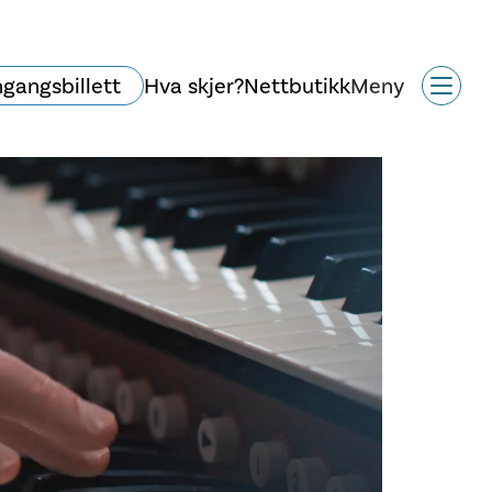
ngangsbillett
Hva skjer?
Nettbutikk
Meny