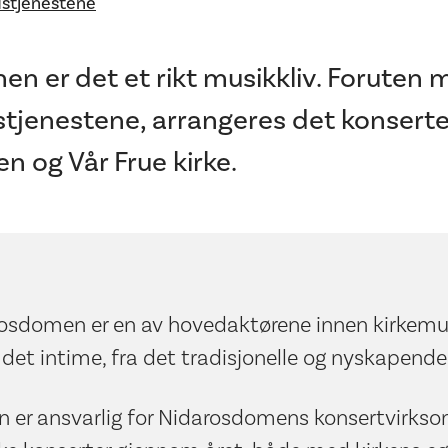
dstjenestene
en er det et rikt musikkliv. Foruten 
dstjenestene, arrangeres det konserte
 og Vår Frue kirke.
osdomen er en av hovedaktørene innen kirkemusi
l det intime, fra det tradisjonelle og nyskapende
n er ansvarlig for Nidarosdomens konsertvirks