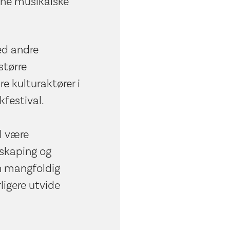
gne musikalske
ed andre
større
e kulturaktører i
festival.
l være
yskaping og
n mangfoldig
ligere utvide