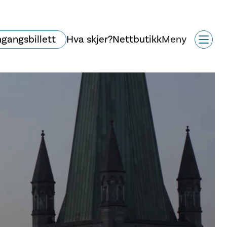
ngangsbillett
Hva skjer?
Nettbutikk
Meny