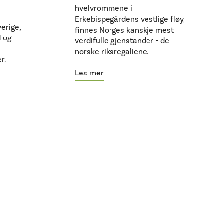
hvelvrommene i
Erkebispegårdens vestlige fløy,
erige,
finnes Norges kanskje mest
d og
verdifulle gjenstander - de
norske riksregaliene.
r.
Les mer