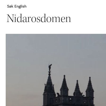
Søk
English
Nidarosdomen
Attraksjoner
H