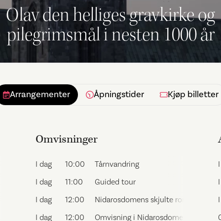
Olav den helliges gravkirke og
pilegrimsmål i nesten 1000 år
Arrangementer
Åpningstider
Kjøp billetter
Omvisninger
I dag
10:00
Tårnvandring
I dag
11:00
Guided tour
I dag
12:00
Nidarosdomens skjulte rom
I dag
12:00
Omvisning i Nidarosdomen