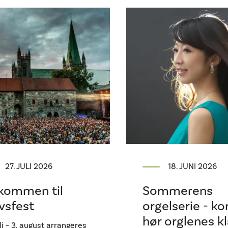
27. JULI 2026
18. JUNI 2026
kommen til
Sommerens
vsfest
orgelserie - k
hør orglenes kl
uli – 3. august arrangeres