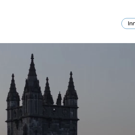
In
va skjer?
Ditt besøk