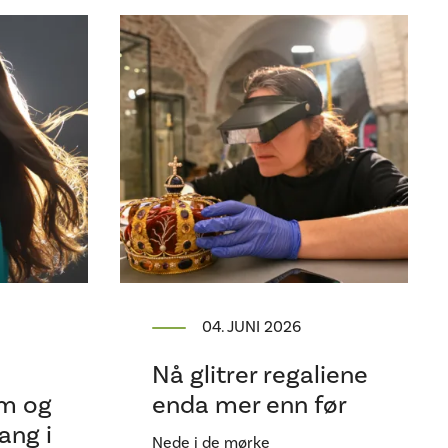
04. JUNI 2026
Nå glitrer regaliene
om og
enda mer enn før
ang i
Nede i de mørke