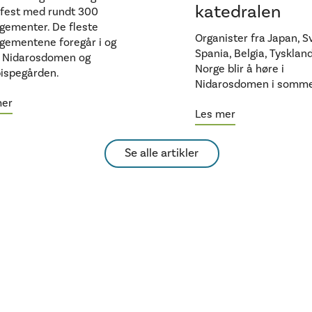
katedralen
fest med rundt 300
gementer. De fleste
Organister fra Japan, Sv
gementene foregår i og
Spania, Belgia, Tysklan
t Nidarosdomen og
Norge blir å høre i
ispegården.
Nidarosdomen i somme
mer
Les mer
Se alle artikler