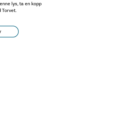
 tenne lys, ta en kopp
d Torvet.
r