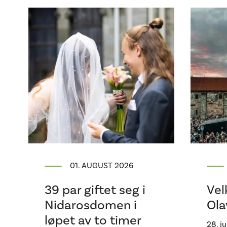
01. AUGUST 2026
39 par giftet seg i
Vel
Nidarosdomen i
Ola
løpet av to timer
28. j