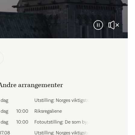
Andre arrangementer
I dag
Utstilling: Norges viktigste dører
I dag
10:00
Riksregaliene
I dag
10:00
Fotoutstilling: De som bygde domen
07.08
Utstilling: Norges viktigste dører