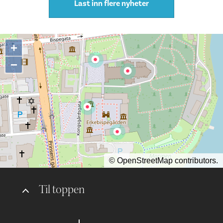
Last inn flere nyheter
+
−
©
OpenStreetMap
contributors.
Til toppen