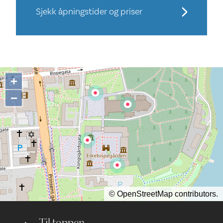
Sjekk åpningstider og priser
+
−
©
OpenStreetMap
contributors.
Til toppen