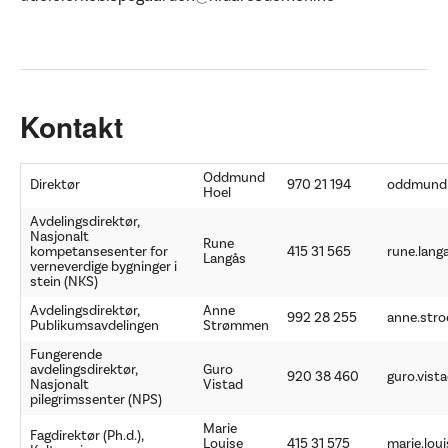
Kontakt
Oddmund
Direktør
970 21 194
oddmund.
Hoel
Avdelingsdirektør,
Nasjonalt
Rune
kompetansesenter for
415 31 565
rune.lang
Langås
verneverdige bygninger i
stein (NKS)
Avdelingsdirektør,
Anne
992 28 255
anne.str
Publikumsavdelingen
Strømmen
Fungerende
avdelingsdirektør,
Guro
920 38 460
guro.vista
Nasjonalt
Vistad
pilegrimssenter (NPS)
Marie
Fagdirektør (Ph.d.),
Louise
415 31 575
marie.lou