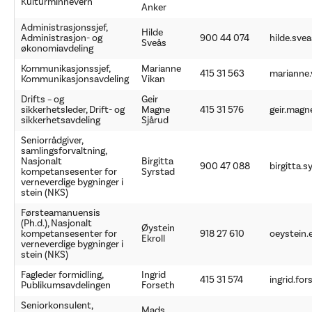
Kulturminnevern
Anker
Administrasjonssjef,
Hilde
Administrasjon- og
900 44 074
hilde.sve
Sveås
økonomiavdeling
Kommunikasjonssjef,
Marianne
415 31 563
marianne.
Kommunikasjonsavdeling
Vikan
Drifts – og
Geir
sikkerhetsleder, Drift- og
Magne
415 31 576
geir.magn
sikkerhetsavdeling
Sjårud
Seniorrådgiver,
samlingsforvaltning,
Nasjonalt
Birgitta
900 47 088
birgitta.
kompetansesenter for
Syrstad
verneverdige bygninger i
stein (NKS)
Førsteamanuensis
(Ph.d.), Nasjonalt
Øystein
kompetansesenter for
918 27 610
oeystein.
Ekroll
verneverdige bygninger i
stein (NKS)
Fagleder formidling,
Ingrid
415 31 574
ingrid.fo
Publikumsavdelingen
Forseth
Seniorkonsulent,
Mads