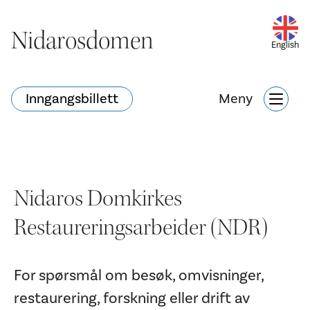
Nidarosdomen
Nidarosdomen
English
Inngangsbillett
Inngangsbillett
Meny
Hva skjer?
Nettbutikk
Søk
Nidaros Domkirkes
Restaureringsarbeider (NDR)
Attraksjoner
Hva skjer?
For spørsmål om besøk, omvisninger,
restaurering, forskning eller drift av