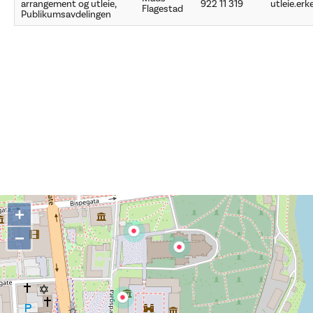
arrangement og utleie,
922 11 319
utleie.er
Flagestad
Publikumsavdelingen
+
−