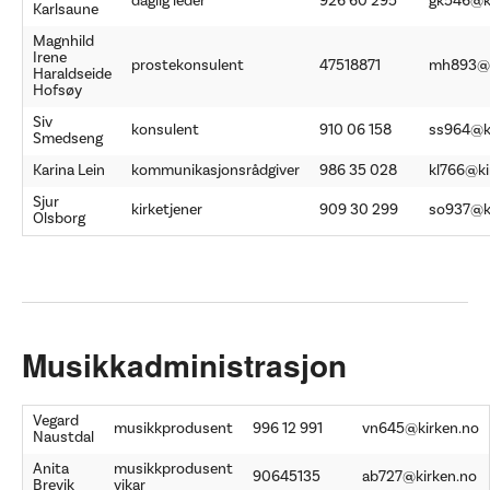
daglig leder
926 60 295
gk546@k
Karlsaune
Magnhild
Irene
prostekonsulent
47518871
mh893@k
Haraldseide
Hofsøy
Siv
konsulent
910 06 158
ss964@k
Smedseng
Karina Lein
kommunikasjonsrådgiver
986 35 028
kl766@ki
Sjur
kirketjener
909 30 299
so937@k
Olsborg
Musikkadministrasjon
Vegard
musikkprodusent
996 12 991
vn645@kirken.no
Naustdal
Anita
musikkprodusent
90645135
ab727@kirken.no
Brevik
vikar