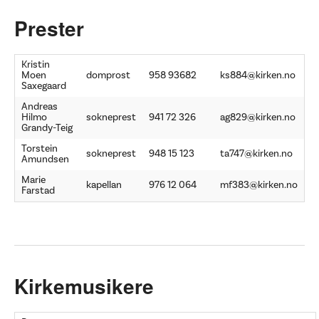
Prester
Kristin
Moen
domprost
958 93682
ks884@kirken.no
Saxegaard
Andreas
Hilmo
sokneprest
941 72 326
ag829@kirken.no
Grandy-Teig
Torstein
sokneprest
948 15 123
ta747@kirken.no
Amundsen
Marie
kapellan
976 12 064
mf383@kirken.no
Farstad
Kirkemusikere