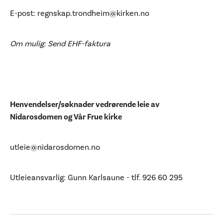
E-post:
regnskap.trondheim@kirken.no
Om mulig: Send EHF-faktura
Henvendelser/søknader vedrørende leie av
Nidarosdomen og Vår Frue kirke
utleie@nidarosdomen.no
Utleieansvarlig: Gunn Karlsaune - tlf. 926 60 295