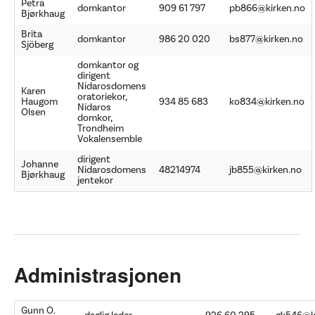
Petra
domkantor
909 61 797
pb866@kirken.no
Bjørkhaug
Brita
domkantor
986 20 020
bs877@kirken.no
Sjöberg
domkantor og
dirigent
Nidarosdomens
Karen
oratoriekor,
Haugom
934 85 683
ko834@kirken.no
Nidaros
Olsen
domkor,
Trondheim
Vokalensemble
dirigent
Johanne
Nidarosdomens
48214974
jb855@kirken.no
Bjørkhaug
jentekor
Administrasjonen
Gunn O.