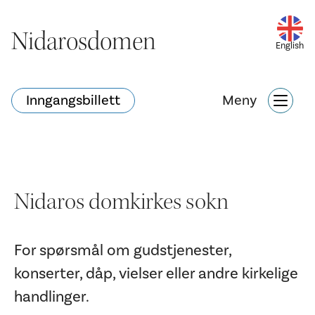
Nidarosdomen
Nidarosdomen
English
Inngangsbillett
Inngangsbillett
Meny
Meny
Hva skjer?
Nettbutikk
Søk
Nidaros domkirkes sokn
Attraksjoner
For spørsmål om gudstjenester,
konserter, dåp, vielser eller andre kirkelige
Hva skjer?
handlinger.