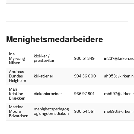
Menighetsmedarbeidere
Ina
klokker /
Myrvang
930 51 349
in237@kirken.n
prestevikar
Nilsen
Andreas
Dundas
kirketjener
994 36 000
ah953@kirken.n
Helgheim
Mari
Kristine
diakoniarbeider
936 97 801
mb597@kirken.
Brækken
Martine
menighetspedagog
Moore
930 54 561
me693@kirken.
og ungdomsdiakon
Edvardsen