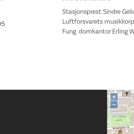
Stasjonsprest Sindre Geli
Luftforsvarets musikkor
05
Fung. domkantor Erling W
+
−