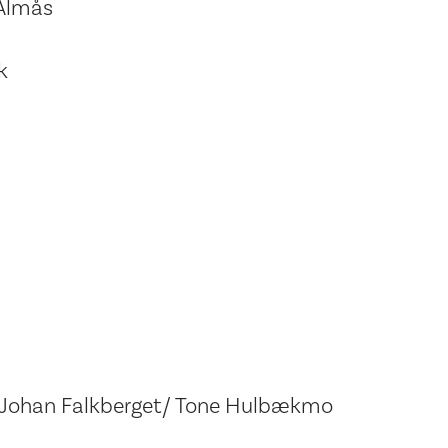
 Almås
k
Johan Falkberget/ Tone Hulbækmo