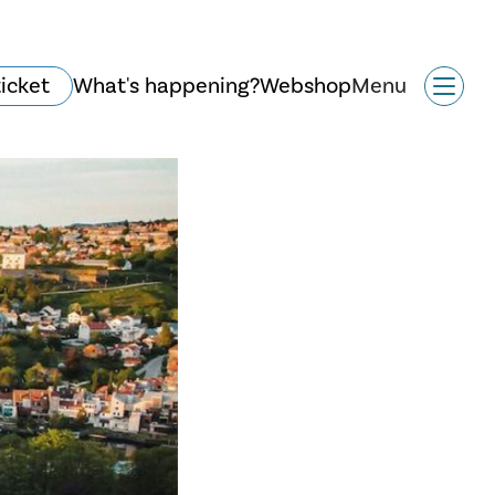
ticket
What's happening?
Webshop
Menu
Historie og arkitektur