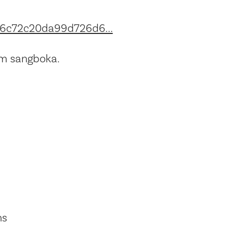
26c72c20da99d726d6...
om sangboka.
ns