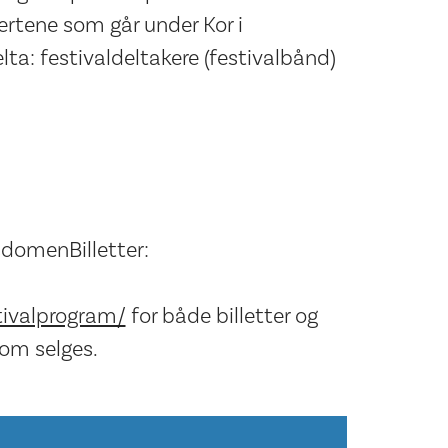
sertene som går under Kor i
a: festivaldeltakere (festivalbånd)
sdomenBilletter:
stivalprogram/
for både billetter og
som selges.