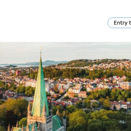
Entry 
va skjer?
Ditt besøk
Musikk