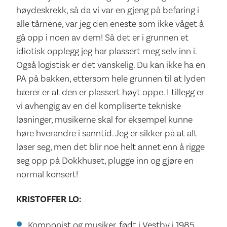
høydeskrekk, så da vi var en gjeng på befaring i
alle tårnene, var jeg den eneste som ikke våget å
gå opp i noen av dem! Så det er i grunnen et
idiotisk opplegg jeg har plassert meg selv inn i.
Også logistisk er det vanskelig. Du kan ikke ha en
PA på bakken, ettersom hele grunnen til at lyden
bærer er at den er plassert høyt oppe. I tillegg er
vi avhengig av en del kompliserte tekniske
løsninger, musikerne skal for eksempel kunne
høre hverandre i sanntid. Jeg er sikker på at alt
løser seg, men det blir noe helt annet enn å rigge
seg opp på Dokkhuset, plugge inn og gjøre en
normal konsert!
KRISTOFFER LO:
Komponist og musiker, født i Vestby i 1985.