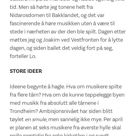
tid. Men så hørte jeg tonene helt fra
Nidarosdomen til Bakklandet, og det var
fascinerende å høre musikken uten å være til
stede i nærheten av der den ble spilt. Dagen etter
møttes jeg og Joakim ved Vestfronten for å lytte
dagen, og siden ballet det veldig fort på seg,
forteller Lo.
STORE IDEER
Ideene begynte å hagle. Hva om musikere spilte
fra flere tårn? Hva om de kunne teppelegge byen
med musikk fra absolutt alle tårnene i
Trondheim? Ambisjonsnivået har siden blitt
tøylet
en smule
, men sannelig ikke mye. Per april
er planen at seks musikere fra øverste hylle skal
spille samtidig fra seks kirketårn i og rundt