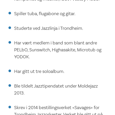
Spiller tuba, flugabone og gitar.
Studerte ved Jazzlinja i Trondheim.
Har vært medlem i band som blant andre
PELbO, Sunswitch, Highasakite, Microtub og
YODOK.
Har gitt ut tre soloalbum.
Ble tildelt Jazztipendatet under Moldejazz
2013.
Skrev i 2014 bestillingsverket «Savages» for
Trondheim Jazzorkester. Verket ble gitt ut på