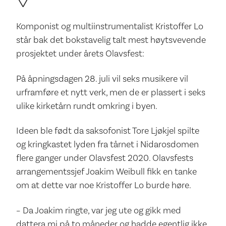
Komponist og multiinstrumentalist Kristoffer Lo
står bak det bokstavelig talt mest høytsvevende
prosjektet under årets Olavsfest:
På åpningsdagen 28. juli vil seks musikere vil
urframføre et nytt verk, men de er plassert i seks
ulike kirketårn rundt omkring i byen.
Ideen ble født da saksofonist Tore Ljøkjel spilte
og kringkastet lyden fra tårnet i Nidarosdomen
flere ganger under Olavsfest 2020. Olavsfests
arrangementssjef Joakim Weibull fikk en tanke
om at dette var noe Kristoffer Lo burde høre.
– Da Joakim ringte, var jeg ute og gikk med
dattera mi på to måneder og hadde egentlig ikke