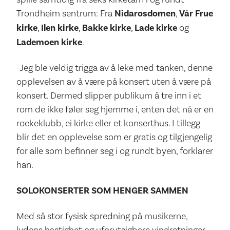
Trondheim sentrum: Fra
Nidarosdomen
,
Vår Frue
kirke
,
Ilen kirke
,
Bakke kirke
,
Lade kirke
og
Lademoen kirke
.
-Jeg ble veldig trigga av å leke med tanken, denne
opplevelsen av å være på konsert uten å være på
konsert. Dermed slipper publikum å tre inn i et
rom de ikke føler seg hjemme i, enten det nå er en
rockeklubb, ei kirke eller et konserthus. I tillegg
blir det en opplevelse som er gratis og tilgjengelig
for alle som befinner seg i og rundt byen, forklarer
han.
SOLOKONSERTER SOM HENGER SAMMEN
Med så stor fysisk spredning på musikerne,
lydens hastighet og uforutsigbare vindretninger,