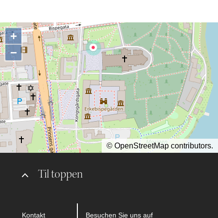
+
−
©
OpenStreetMap
contributors.
Til toppen
Kontakt
Besuchen Sie uns auf