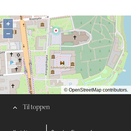
+
−
©
OpenStreetMap
contributors.
Til toppen