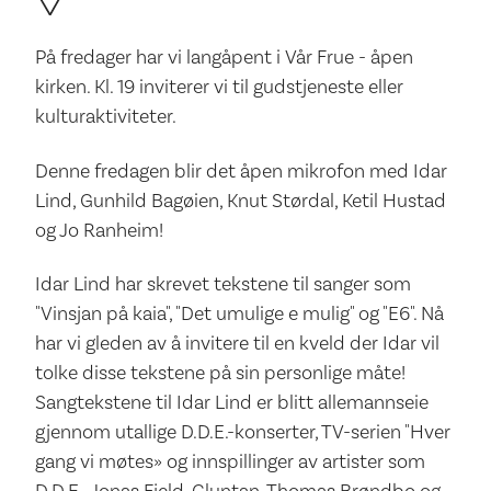
På fredager har vi langåpent i Vår Frue - åpen
kirken. Kl. 19 inviterer vi til gudstjeneste eller
kulturaktiviteter.
Denne fredagen blir det åpen mikrofon med Idar
Lind, Gunhild Bagøien, Knut Størdal, Ketil Hustad
og Jo Ranheim!
Idar Lind har skrevet tekstene til sanger som
"Vinsjan på kaia", "Det umulige e mulig" og "E6". Nå
har vi gleden av å invitere til en kveld der Idar vil
tolke disse tekstene på sin personlige måte!
Sangtekstene til Idar Lind er blitt allemannseie
gjennom utallige D.D.E.-konserter, TV-serien "Hver
gang vi møtes» og innspillinger av artister som
D.D.E., Jonas Fjeld, Gluntan, Thomas Brøndbo og