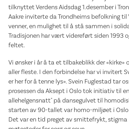
tilknyttet Verdens Aidsdag 1.desember i Tr
Aakre inviterte da Trondheims befolkning til
venner, en mulighet til å stå sammen i solid
Tradisjonen har vært videreført siden 1993 og
feltet.
Vi ønsker i år å ta et tilbakeblikk der «kirke»
aller fleste. I den forbindelse har vi invitert
er her for å tenne lys». Svein Fuglestad tar os
prosessen da Aksept i Oslo tok initiativ til
allehelgensnatt" på dansegulvet til homodisk
starten av 90-tallet var homo-miljøet i Osl
Det var en tid preget av smittefrykt, stigma