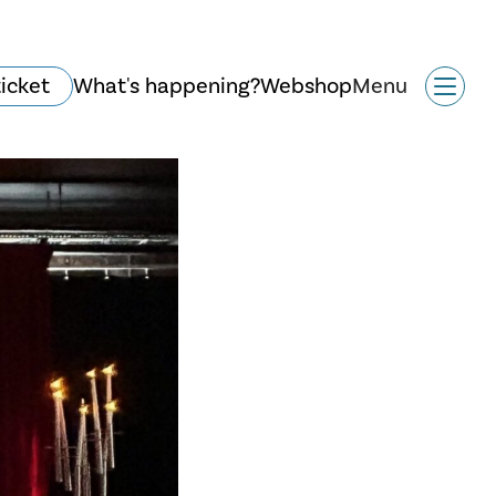
ticket
What's happening?
Webshop
Menu
Historie og arkitektur