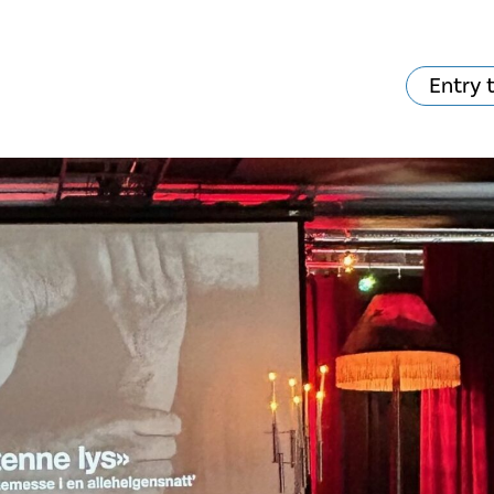
Entry 
va skjer?
Ditt besøk
Musikk