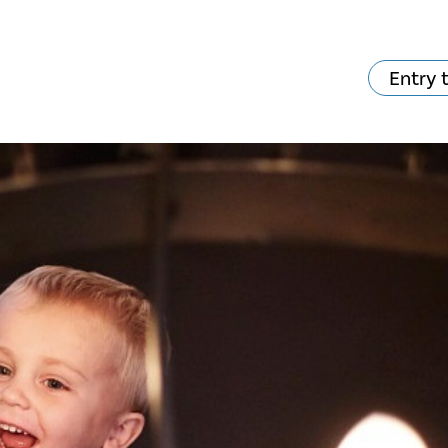
Entry 
va skjer?
Ditt besøk
Musikk