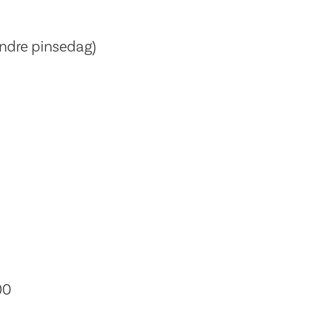
Andre pinsedag)
"
00