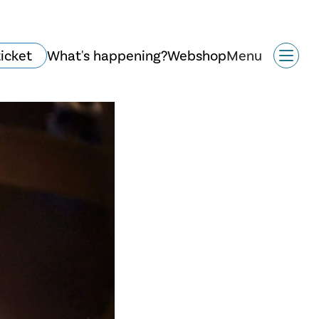
ticket
What's happening?
Webshop
Menu
Historie og arkitektur