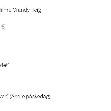
ilmo Grandy-Teig
ug
odet"
aven" (Andre påskedag)