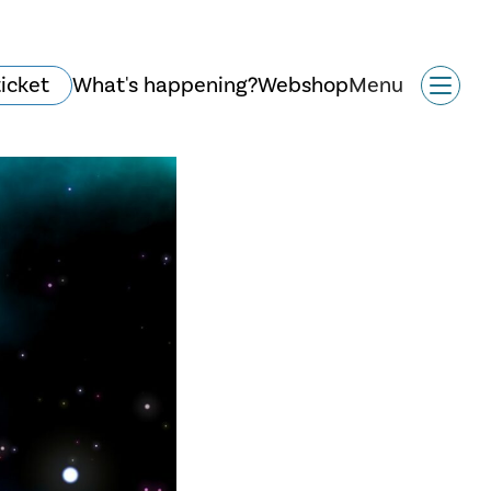
ticket
What's happening?
Webshop
Menu
Historie og arkitektur