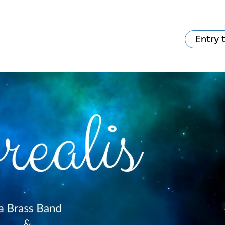
Entry 
va skjer?
Ditt besøk
Musikk