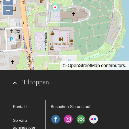
+
−
©
OpenStreetMap
contributors.
Til toppen
Kontakt
Besuchen Sie uns auf
Se våre
åpningstider